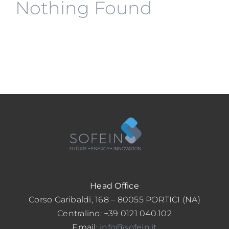
Nothing Found
Certificazioni
Clienti
Contatti
Head Office
Corso Garibaldi, 168 – 80055 PORTICI (NA)
Centralino: +39 0121 040.102
Email:
info@sofein.it