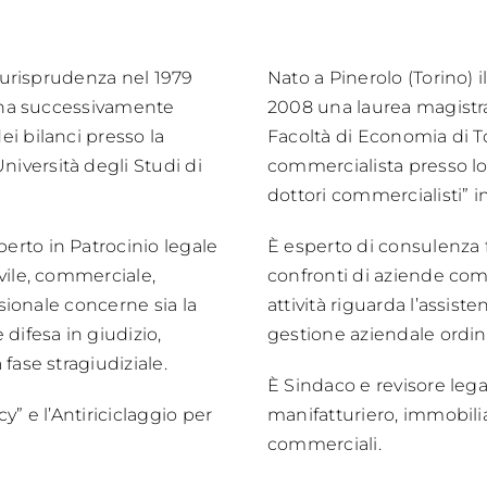
Giurisprudenza nel 1979
Nato a Pinerolo (Torino)
o, ha successivamente
2008 una laurea magistral
ei bilanci presso la
Facoltà di Economia di To
iversità degli Studi di
commercialista presso lo
dottori commercialisti” in
erto in Patrocinio legale
È esperto di consulenza fi
vile, commerciale,
confronti di aziende comm
ssionale concerne sia la
attività riguarda l’assiste
 difesa in giudizio,
gestione aziendale ordina
fase stragiudiziale.
È Sindaco e revisore lega
y” e l’Antiriciclaggio per
manifatturiero, immobil
commerciali.