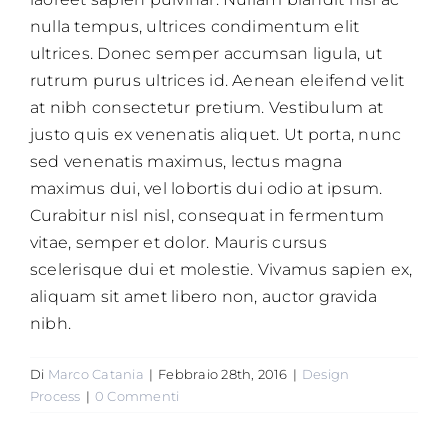
nulla tempus, ultrices condimentum elit
Certificazioni
ultrices. Donec semper accumsan ligula, ut
rutrum purus ultrices id. Aenean eleifend velit
Clienti
at nibh consectetur pretium. Vestibulum at
justo quis ex venenatis aliquet. Ut porta, nunc
sed venenatis maximus, lectus magna
Contatti
maximus dui, vel lobortis dui odio at ipsum.
Curabitur nisl nisl, consequat in fermentum
vitae, semper et dolor. Mauris cursus
scelerisque dui et molestie. Vivamus sapien ex,
aliquam sit amet libero non, auctor gravida
nibh.
Di
Marco Catania
|
Febbraio 28th, 2016
|
Design
Process
|
0 Commenti